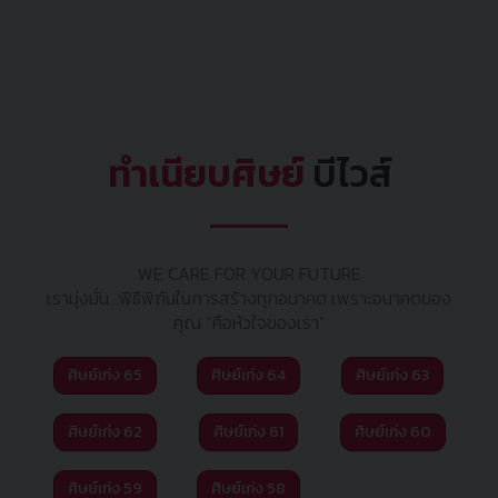
ทำเนียบศิษย์
บีไวส์
WE CARE FOR YOUR FUTURE
เรามุ่งมั่น...พิธีพิถันในการสร้างทุกอนาคต เพราะอนาคตของ
คุณ “คือหัวใจของเรา”
ศิษย์เก่ง 65
ศิษย์เก่ง 64
ศิษย์เก่ง 63
ศิษย์เก่ง 62
ศิษย์เก่ง 61
ศิษย์เก่ง 60
ศิษย์เก่ง 59
ศิษย์เก่ง 58